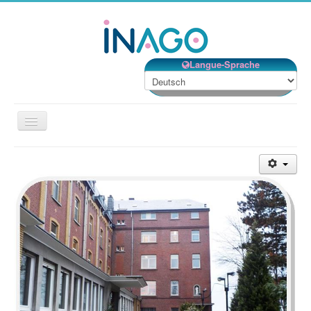
Langue-Sprache
Navigation
an/aus
Beschreibung
Dienstleistungen
Lebensprojekt
Betreuung
Lage
Kontakt
Willkommen