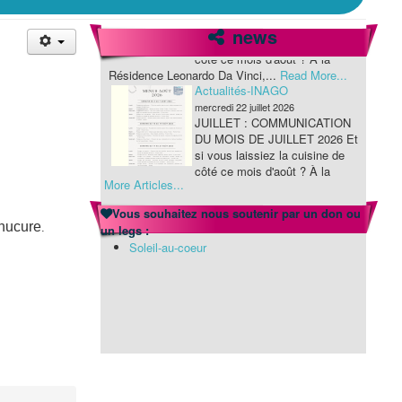
news
Actualités-INAGO
mercredi 22 juillet 2026
JUILLET : COMMUNICATION
DU MOIS DE JUILLET 2026 Et
si vous laissiez la cuisine de
côté ce mois d'août ? À la
Résidence Leonardo Da Vinci,...
Read More...
More Articles...
Actualités-INAGO
mercredi 22 juillet 2026
Vous souhaitez nous soutenir par un don ou
JUILLET : COMMUNICATION
anucure
.
un legs :
DU MOIS DE JUILLET 2026 Et
Soleil-au-coeur
si vous laissiez la cuisine de
côté ce mois d'août ? À la
Résidence Leonardo Da Vinci,...
Read More...