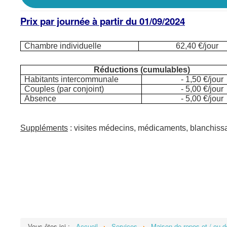
Prix par journée à partir du 01/09/2024
Chambre individuelle
62,40 €/jour
Réductions (cumulables)
Habitants intercommunale
- 1,50 €/jour
Couples (par conjoint)
- 5,00 €/jour
Absence
- 5,00 €/jour
Suppléments
: visites médecins, médicaments, blanchissa
Vous êtes ici :
Accueil
Services
Maison de repos et / ou d