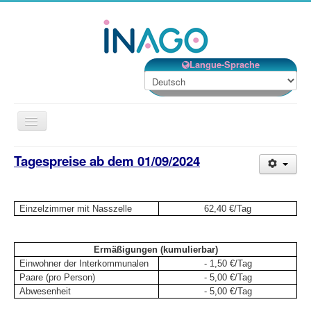
Langue-Sprache
Navigation
an/aus
Beschreibung
Tagespreise ab dem 01/09/2024
Dienstleistungen
Lebensprojekt
Einzelzimmer mit Nasszelle
62,40 €/Tag
Betreuung
Lage
Ermäßigungen (kumulierbar)
Einwohner der Interkommunalen
- 1,50 €/Tag
Kontakt
Paare (pro Person)
- 5,00 €/Tag
Abwesenheit
- 5,00 €/Tag
Willkommen