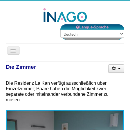
Langue-Sprache
Navigation
an/aus
Beschreibung
Die Zimmer
Dienstleistungen
Die Residenz La Kan verfügt ausschließlich über
Lebensprojekt
Einzelzimmer; Paare haben die Möglichkeit zwei
separate oder miteinander verbundene Zimmer zu
Betreuung
mieten.
Lage
Kontakt
Willkommen