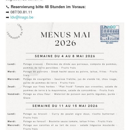
📞
Reservierung bitte 48 Stunden im Voraus:
➡️ 087/30.81.11
➡️
ldv@inago.be