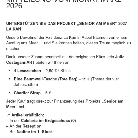
2026
UNTERSTÜTZEN SIE DAS PROJEKT „SENIOR AM MEER“ 2027 –
LA KAN
Unsere Bewohner der Rzsidenz La Kan in Aubel träumen von einem
Ausflug ans Meer … und Sie können helfen, diesen Traum möglich zu
machen.
Dank unserer Zusammenarbeit mit der belgischen Künstlerin
Julie
CostagannART
bieten wir Ihnen an:
4 Lesezeichen
– 2,50 € / Stück
Eine Baumwoll-Tasche (Tote Bag)
– 15 € (Thema der vier
Jahreszeiten)
Charlier-Sirup
– 5 €
Jeder Kauf trägt direkt zur Finanzierung des Projekts
„Senior am
Meer“
bei.
📍
Artikel erhältlich:
– In der
Cafeteria im Erdgeschoss (0)
– An der
Rezeption
– Bei
Nadine im 1. Stock