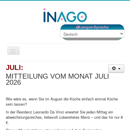
Langue-Sprache
Navigation
an/aus
Beschreibung
JULI:
Dienstleistungen
MITTEILUNG VOM MONAT JULI
2026
Lebensprojekt
Betreuung
Wie wäre es, wenn Sie im August die Küche einfach einmal Küche
sein lassen?
Lage
In der Residenz Leonardo Da Vinci erwartet Sie jeden Mittag ein
Kontakt
abwechslungsreiches, liebevoll zubereitetes Menü – und das für nur 8
€.
Willkommen