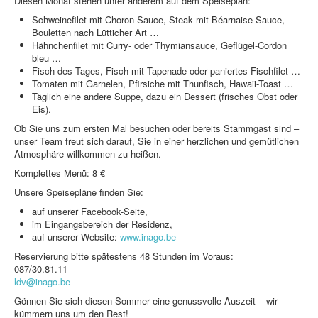
Diesen Monat stehen unter anderem auf dem Speiseplan:
Schweinefilet mit Choron-Sauce, Steak mit Béarnaise-Sauce,
Bouletten nach Lütticher Art …
Hähnchenfilet mit Curry- oder Thymiansauce, Geflügel-Cordon
bleu …
Willkommen in der Residenz La Kan
Willkommen in der Residenz
La Kan
Fisch des Tages, Fisch mit Tapenade oder paniertes Fischfilet …
Tomaten mit Garnelen, Pfirsiche mit Thunfisch, Hawaii-Toast …
Täglich eine andere Suppe, dazu ein Dessert (frisches Obst oder
Eis).
Ob Sie uns zum ersten Mal besuchen oder bereits Stammgast sind –
unser Team freut sich darauf, Sie in einer herzlichen und gemütlichen
Atmosphäre willkommen zu heißen.
Komplettes Menü: 8 €
Unsere Speisepläne finden Sie:
auf unserer Facebook-Seite,
im Eingangsbereich der Residenz,
auf unserer Website:
www.inago.be
Reservierung bitte spätestens 48 Stunden im Voraus:
087/30.81.11
ldv@inago.be
Gönnen Sie sich diesen Sommer eine genussvolle Auszeit – wir
kümmern uns um den Rest!