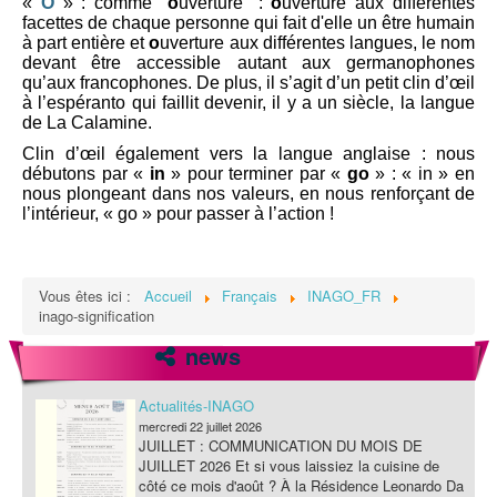
«
O
» : comme "
o
uverture" :
o
uverture aux différentes
facettes de chaque personne qui fait d'elle un être humain
Protection des données
à part entière et
o
uverture aux différentes langues, le nom
devant être accessible autant aux germanophones
qu’aux francophones. De plus, il s’agit d’un petit clin d’œil
à l’espéranto qui faillit devenir, il y a un siècle, la langue
de La Calamine.
Clin d’œil également vers la langue anglaise : nous
débutons par «
in
» pour terminer par «
go
» : « in » en
nous plongeant dans nos valeurs, en nous renforçant de
l’intérieur, « go » pour passer à l’action !
Vous êtes ici :
Accueil
Français
INAGO_FR
inago-signification
news
Actualités-INAGO
mercredi 22 juillet 2026
JUILLET : COMMUNICATION DU MOIS DE
JUILLET 2026 Et si vous laissiez la cuisine de
côté ce mois d'août ? À la Résidence Leonardo Da