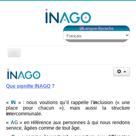
Langue-Sprache
Basculer
la
navigation
Accueil
Nos établissements
Que signifie INAGO
?
Nos services
Notre Structure
«
IN
» : nous voulions qu’il rappelle l’
in
clusion (« une
place pour chacun »), mais aussi la structure
Bénévolat
in
tercommunale.
«
AG
» en référence aux personnes à qui nous rendons
Contact
service, âgées comme de tout âge.
EMPLOIS