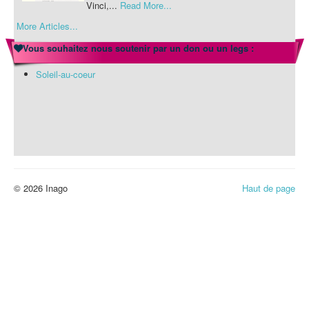
Vinci,...
Read More...
More Articles...
Actualités-INAGO
mercredi 22 juillet 2026
Vous souhaitez nous soutenir par un don ou un legs :
JUILLET : COMMUNICATION DU MOIS DE
JUILLET 2026 Et si vous laissiez la cuisine de
Soleil-au-coeur
côté ce mois d'août ? À la Résidence Leonardo Da
Vinci,...
Read More...
© 2026 Inago
Haut de page