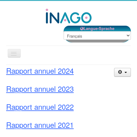
Langue-Sprache
Basculer
la
navigation
Rapport annuel 2024
Accueil
Nos établissements
Rapport annuel 2023
Nos services
Notre Structure
Rapport
annuel
2022
Bénévolat
Rapport
annuel
202
1
Contact
EMPLOIS