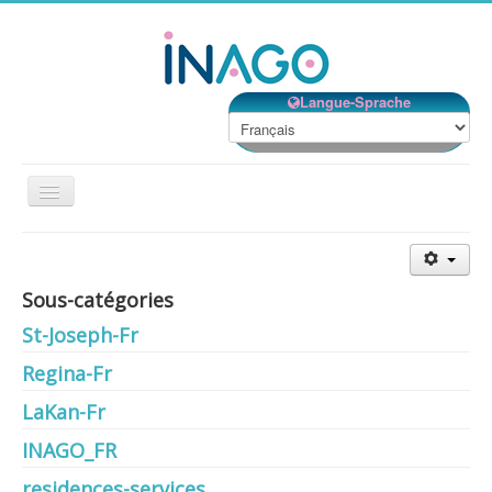
Langue-Sprache
Basculer
la
navigation
Accueil
Nos établissements
Sous-catégories
St-Joseph-Fr
Nos services
Notre Structure
Regina-Fr
Bénévolat
LaKan-Fr
Contact
INAGO_FR
EMPLOIS
residences-services