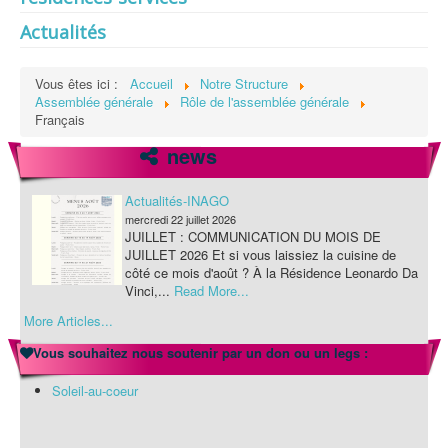
Protection des données
Actualités
Vous êtes ici :
Accueil
Notre Structure
Assemblée générale
Rôle de l'assemblée générale
Français
news
Actualités-INAGO
mercredi 22 juillet 2026
JUILLET : COMMUNICATION DU MOIS DE
JUILLET 2026 Et si vous laissiez la cuisine de
côté ce mois d'août ? À la Résidence Leonardo Da
Vinci,...
Read More...
More Articles...
Actualités-INAGO
mercredi 22 juillet 2026
Vous souhaitez nous soutenir par un don ou un legs :
JUILLET : COMMUNICATION DU MOIS DE
JUILLET 2026 Et si vous laissiez la cuisine de
Soleil-au-coeur
côté ce mois d'août ? À la Résidence Leonardo Da
Vinci,...
Read More...