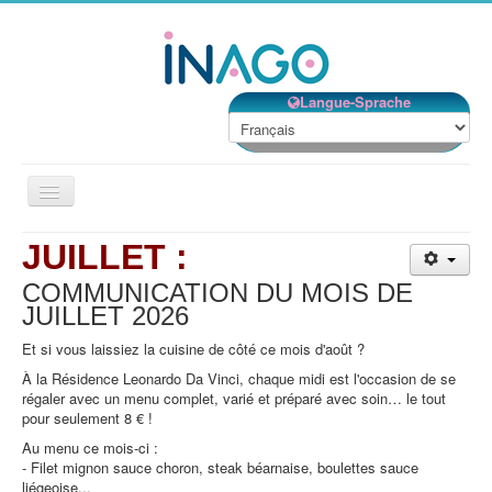
Langue-Sprache
Basculer
la
navigation
Description
JUILLET :
Services
COMMUNICATION DU MOIS DE
JUILLET
2026
Projet de vie
Et si vous laissiez la cuisine de côté ce mois d'août ?
Encadrement
À la Résidence Leonardo Da Vinci, chaque midi est l'occasion de se
Situation
régaler avec un menu complet, varié et préparé avec soin… le tout
pour seulement 8 € !
Contact
Au menu ce mois-ci :
- Filet mignon sauce choron, steak béarnaise, boulettes sauce
Page d'accueil
liégeoise...