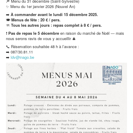
🎆 Menu du 31 décembre (Saint-Sylvestre)
✨ Menu du 1er janvier 2026 (Nouvel An)
➡️
À commander avant le lundi 15 décembre 2025.
🍽️
Menus de fête : 20 € / pers.
🍴
Tous les autres jours : repas complet à 8 € / pers.
❗
Pas de repas le 5 décembre
en raison du marché de Noël — mais
nous serons ravis de vous y accueillir 🎄
📞 Réservation souhaitée 48 h à l’avance :
➡️ 087/30.81.11
➡️
ldv@inago.b
e