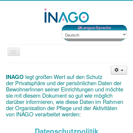
Langue-Sprache
Navigation
an/aus
Willkommen
INAGO
legt großen Wert auf den Schutz
Unsere Einrichtungen
der Privatsphäre und der persönlichen Daten der
Unsere Dienstleistungen
BewohnerInnen seiner Einrichtungen und möchte
sie mit diesem Dokument so gut wie möglich
Unsere Organisation
darüber informieren, wie diese Daten im Rahmen
der Organisation der Pflege und der Aktivitäten
Ehrenamt
von INAGO verarbeitet werden:
Kontakt
Jobs
Datenschutzpolitik