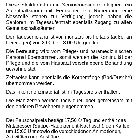
Datenschutz
Diese Struktur ist in die Seniorenresidenz integriert: ein
Aufenthaltsraum mit Fernseher, ein Ruheraum, eine
Nasszelle stehen zur Verfügung, jedoch haben die
Senioren im Tagesaufenthalt ebenfalls Zugang zu allen
Gemeinschaftsräumen.
Willkommen bei INAGO
Der Tagesempfang ist von montags bis freitags (außer an
Feiertagen) von 8:00 bis 18:00 Uhr geöffnet.
Die Betreuung wird vom Pflege- und paramedizinischen
Personal übernommen, somit werden die Kontinuität der
Pflege und die vom Hausarzt verschriebene Behandlung
gewährleistet.
Zeitweise kann ebenfalls die Körperpflege (Bad/Dusche)
übernommen werden.
Das Inkontinenzmaterial ist im Tagespreis enthalten.
Die Mahlzeiten werden individuell oder gemeinsam mit
den anderen Bewohnern eingenommen.
Der Pauschalpreis beträgt 17,50 €/ Tag und enthält das
Mittagessen(Suppe-Hauptgericht-Nachtisch), den Kaffee
um 15:00 Uhr sowie die verschiedenen Animationen,
Aktivitäten und Ausflüge.