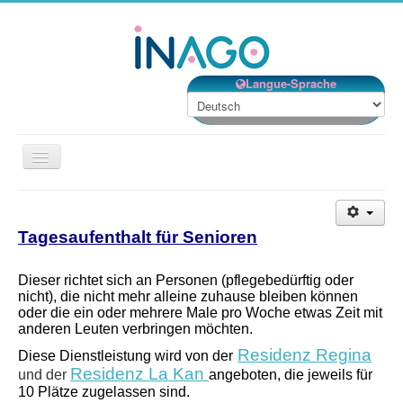
Langue-Sprache
Navigation
an/aus
Willkommen
Unsere Einrichtungen
Tagesaufenthalt für Senioren
Unsere Dienstleistungen
Dieser richtet sich an Personen (pflegebedürftig oder
Unsere Organisation
nicht), die nicht mehr alleine zuhause bleiben können
oder die ein oder mehrere Male pro Woche etwas Zeit mit
Ehrenamt
anderen Leuten verbringen möchten.
Kontakt
Residenz Regina
Diese Dienstleistung wird von der
Residenz La Kan
und der
angeboten, die jeweils für
Jobs
10 Plätze zugelassen sind.