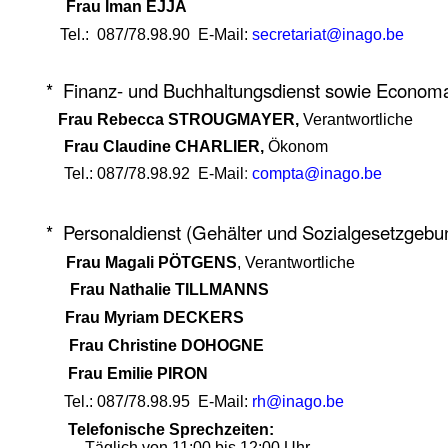
Frau Iman EJJA
Tel.: 087/78.98.90 E-Mail
:
secretariat@inago.be
* Finanz- und Buchhaltungsdienst sowie Economa
Frau Rebecca STROUGMAYER
,
Verantwortliche
Frau
Claudine CHARLIER,
Ökonom
Tel.: 087/78.98.92 E-Mail
:
compta@inago.be
*
Personaldienst (Gehälter und Sozialgesetzgebu
Frau Magali PÖTGENS
, Verantwortliche
Frau Nathalie TILLMANNS
Frau Myriam DECKERS
Frau Christine DOHOGNE
Frau Emilie PIRON
Tel.: 087/78.98.95
E-Mail:
rh@inago.be
Telefonische Sprechzeiten:
– Täglich von 11:00 bis 12:00 Uhr