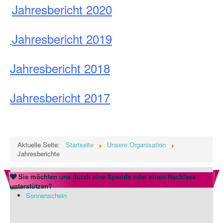
Jahresbericht 2020
Datenschutz
Jahresbericht 2019
Willkommen bei INAGO
Jahresbericht 2018
Jahresbericht 2017
Aktuelle Seite:
Startseite
Unsere Organisation
Jahresberichte
Sie möchten uns durch eine Spende oder einen Nachlass
unterstützen?
Sonnenschein