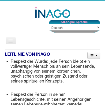
Langue-Sprache
Navigation
an/aus
Willkommen
LEITLINIE VON INAGO
Respekt der Würde: jede Person bleibt ein
Unsere Einrichtungen
vollwertiger Mensch bis an sein Lebensende,
Unsere Dienstleistungen
unabhängig von seinem körperlichen,
psychischen oder geistigen Zustand oder
Unsere Organisation
seines spirituellen Konzepts.
Ehrenamt
Kontakt
Respekt der Person in seiner
Lebensgeschichte, mit seinen Angehörigen,
Jobs
seinen Lebensgewohnheiten: keinerlei