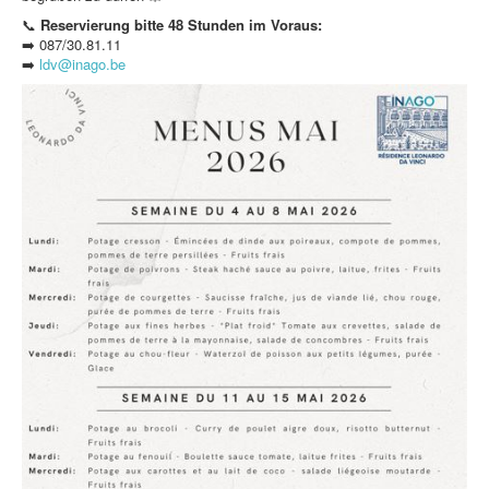
📞
Reservierung bitte 48 Stunden im Voraus:
➡️ 087/30.81.11
➡️
ldv@inago.be