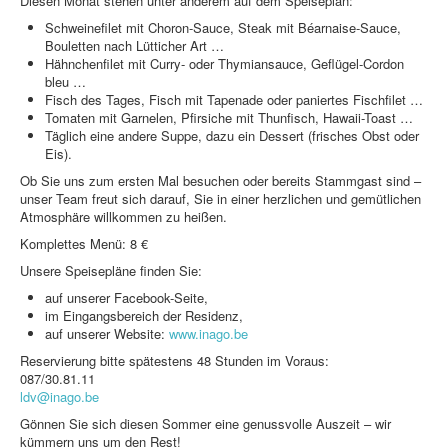
Diesen Monat stehen unter anderem auf dem Speiseplan:
Datenschutz
Schweinefilet mit Choron-Sauce, Steak mit Béarnaise-Sauce,
Bouletten nach Lütticher Art …
Hähnchenfilet mit Curry- oder Thymiansauce, Geflügel-Cordon
bleu …
Fisch des Tages, Fisch mit Tapenade oder paniertes Fischfilet …
Willkommen bei INAGO
Tomaten mit Garnelen, Pfirsiche mit Thunfisch, Hawaii-Toast …
Täglich eine andere Suppe, dazu ein Dessert (frisches Obst oder
Eis).
Ob Sie uns zum ersten Mal besuchen oder bereits Stammgast sind –
unser Team freut sich darauf, Sie in einer herzlichen und gemütlichen
Atmosphäre willkommen zu heißen.
Komplettes Menü: 8 €
Unsere Speisepläne finden Sie:
auf unserer Facebook-Seite,
im Eingangsbereich der Residenz,
auf unserer Website:
www.inago.be
Reservierung bitte spätestens 48 Stunden im Voraus:
087/30.81.11
ldv@inago.be
Gönnen Sie sich diesen Sommer eine genussvolle Auszeit – wir
kümmern uns um den Rest!