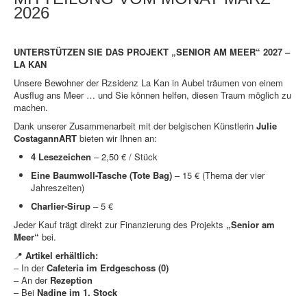
2026
UNTERSTÜTZEN SIE DAS PROJEKT „SENIOR AM MEER“ 2027 –
LA KAN
Unsere Bewohner der Rzsidenz La Kan in Aubel träumen von einem
Ausflug ans Meer … und Sie können helfen, diesen Traum möglich zu
machen.
Dank unserer Zusammenarbeit mit der belgischen Künstlerin
Julie
CostagannART
bieten wir Ihnen an:
4 Lesezeichen
– 2,50 € / Stück
Eine Baumwoll-Tasche (Tote Bag)
– 15 € (Thema der vier
Jahreszeiten)
Charlier-Sirup
– 5 €
Jeder Kauf trägt direkt zur Finanzierung des Projekts
„Senior am
Meer“
bei.
📍
Artikel erhältlich:
– In der
Cafeteria im Erdgeschoss (0)
– An der
Rezeption
– Bei
Nadine im 1. Stock