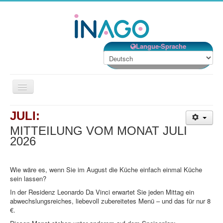
Langue-Sprache
Navigation
an/aus
Willkommen
JULI:
Unsere Einrichtungen
MITTEILUNG VOM MONAT JULI
2026
Unsere Dienstleistungen
Unsere Organisation
Wie wäre es, wenn Sie im August die Küche einfach einmal Küche
sein lassen?
Ehrenamt
In der Residenz Leonardo Da Vinci erwartet Sie jeden Mittag ein
Kontakt
abwechslungsreiches, liebevoll zubereitetes Menü – und das für nur 8
€.
Jobs