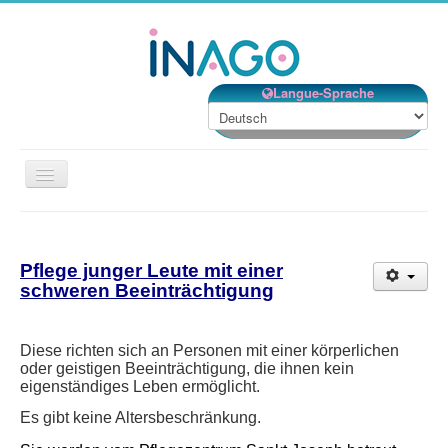
Langue-Sprache
Navigation
an/aus
Willkommen
Unsere Einrichtungen
Pflege junger Leute mit einer
schweren Beeinträchtigung
Unsere Dienstleistungen
Unsere Organisation
Diese richten sich an Personen mit einer körperlichen
Ehrenamt
oder geistigen Beeinträchtigung, die ihnen kein
eigenständiges Leben ermöglicht.
Kontakt
Es gibt keine Altersbeschränkung.
Jobs