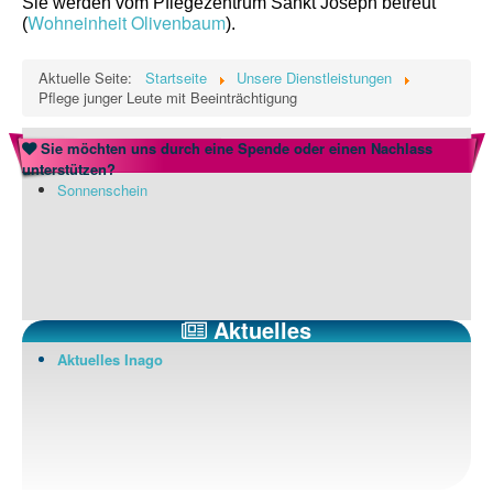
Sie werden vom Pflegezentrum Sankt Joseph betreut
Datenschutz
Wohneinheit Olivenbaum
(
).
Aktuelle Seite:
Startseite
Unsere Dienstleistungen
Pflege junger Leute mit Beeinträchtigung
Willkommen bei INAGO
Sie möchten uns durch eine Spende oder einen Nachlass
unterstützen?
Sonnenschein
Aktuelles
Aktuelles Inago